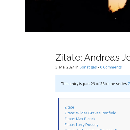
t
Zitate: Andreas Jo
3. Mai 2024
in
Sonstiges
•
0 Comments
This entry is part 29 of 38 in the series
Z
Zitate
Zitate: Wilder Graves Penfield
Zitate: Max Planck
Zitate: Larry Dossey