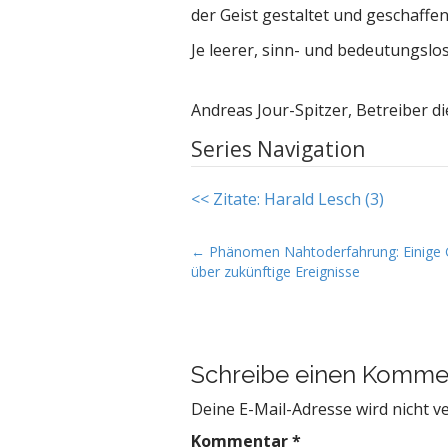
der Geist gestaltet und geschaffen
Je leerer, sinn- und bedeutungslos
Andreas Jour-Spitzer, Betreiber di
Series Navigation
<< Zitate: Harald Lesch (3)
P
← Phänomen Nahtoderfahrung: Einige 
über zukünftige Ereignisse
o
s
t
n
Schreibe einen Komme
a
v
Deine E-Mail-Adresse wird nicht ve
i
Kommentar
*