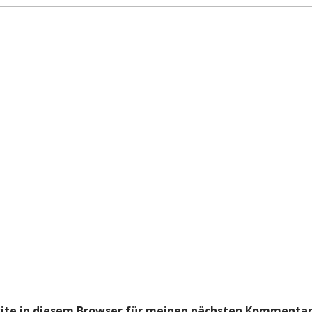
ite in diesem Browser für meinen nächsten Kommentar 